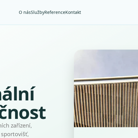
O nás
Služby
Reference
Kontakt
ální
čnost
ích zařízení,
sportovišť,