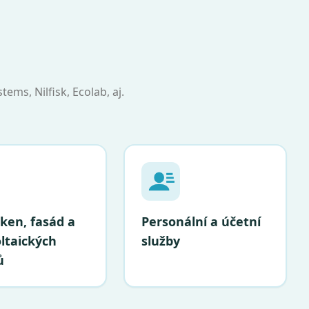
ems, Nilfisk, Ecolab, aj.
ken, fasád a
Personální a účetní
ltaických
služby
ů